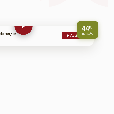
44ª
 Morangos
EDIÇÃO
Assistir