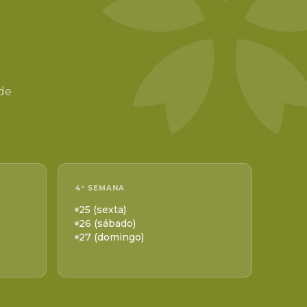
 de
4ª SEMANA
25 (sexta)
26 (sábado)
27 (domingo)