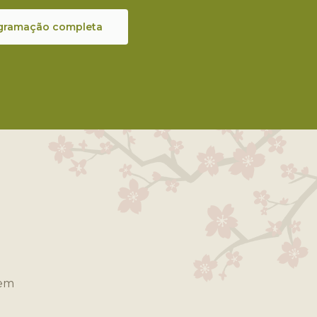
gramação completa
 em