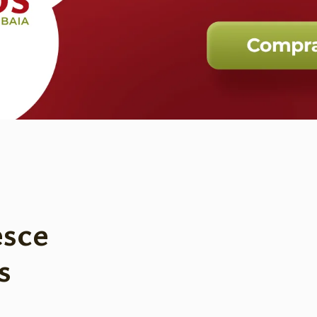
esce
s