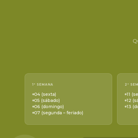
Qu
1ª SEMANA
2ª SE
04 (sexta)
11 (s
05 (sábado)
12 (s
06 (domingo)
13 (
07 (segunda – feriado)