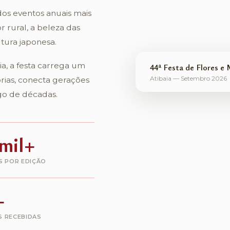
dos eventos anuais mais
r rural, a beleza das
ltura japonesa.
ia, a festa carrega um
44ª Festa de Flores e
Atibaia — Setembro 2026
órias, conecta gerações
go de décadas.
mil+
S POR EDIÇÃO
+
S RECEBIDAS