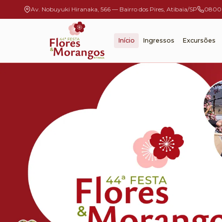
Av. Nobuyuki Hiranaka, 566 — Bairro dos Pires, Atibaia/SP
0800 
Início
Ingressos
Excursões